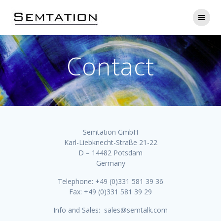
Skip
to
content
Contact
Semtation GmbH
Karl-Liebknecht-Straße 21-22
D – 14482 Potsdam
Germany
Telephone: +49 (0)331 581 39 36
Fax: +49 (0)331 581 39 29
Info and Sales: sales@semtalk.com