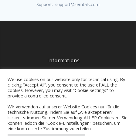
Support: support@semtalk.com
Informations
Contact
We use cookies on our website only for technical using. By
Legal
clicking “Accept All”, you consent to the use of ALL the
cookies. However, you may visit "Cookie Settings" to
Data Protection
provide a controlled consent.
Wir verwenden auf unserer Website Cookies nur für die
technische Nutzung. Indem Sie auf „Alle akzeptieren“
klicken, stimmen Sie der Verwendung ALLER Cookies zu. Sie
Semtation GmbH
können jedoch die "Cookie-Einstellungen" besuchen, um
eine kontrollierte Zustimmung zu erteilen