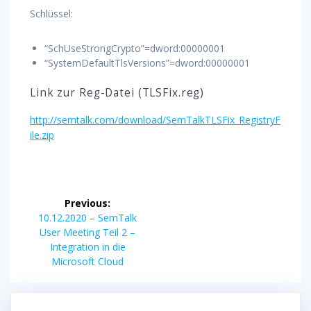
Schlüssel:
“SchUseStrongCrypto”=dword:00000001
“SystemDefaultTlsVersions”=dword:00000001
Link zur Reg-Datei (TLSFix.reg)
http://semtalk.com/download/SemTalkTLSFix_RegistryF
ile.zip
Post
Previous:
navigation
Previous
10.12.2020 – SemTalk
post:
User Meeting Teil 2 –
Integration in die
Microsoft Cloud